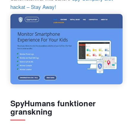
hackat – Stay Away!
SpyHumans funktioner
granskning