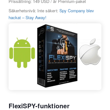
Prissättning:
149 USD / år Premium-paket
Säkerhetsnivå:
Inte säkert:
Spy Company blev
hackat – Stay Away!
FlexiSPY-funktioner