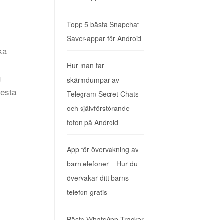
Topp 5 bästa Snapchat
Saver-appar för Android
ka
Hur man tar
u
skärmdumpar av
testa
Telegram Secret Chats
och självförstörande
foton på Android
App för övervakning av
barntelefoner – Hur du
övervakar ditt barns
telefon gratis
Bästa WhatsApp Tracker