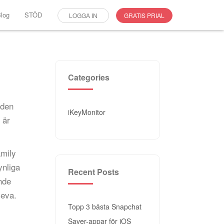
log
STÖD
LOGGA IN
GRATIS PRIAL
Categories
 den
iKeyMonitor
 är
amily
ynliga
Recent Posts
nde
leva.
Topp 3 bästa Snapchat
Saver-appar för iOS