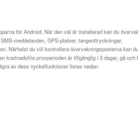
parna för Android. När den väl är installerad kan du överva
ar SMS-meddelanden, GPS-platser, tangenttryckningar,
ton. Närhelst du vill kontrollera övervakningsposterna kan d
Den kostnadsfria provperioden är tillgänglig i 3 dagar, gå och 
ågra av dess nyckelfunktioner listas nedan.