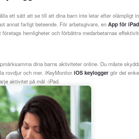
a ett sätt att se till att dina barn inte letar efter olämpligt i
got annat farligt beteende. För arbetsgivare, en
App för iPad
tt företags hemligheter och förbättra medarbetarnas effektivit
uppmärksamma dina barns aktiviteter online. Du måste skyd
la rovdjur och mer. iKeyMonitor
gör det enke
iOS keylogger
rje aktivitet på mål -iPad.