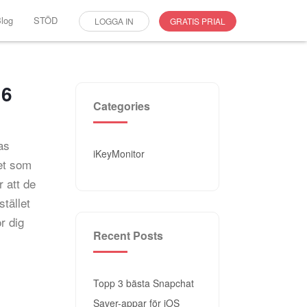
log
STÖD
LOGGA IN
GRATIS PRIAL
26
Categories
as
iKeyMonitor
Det som
r att de
tället
r dig
Recent Posts
Topp 3 bästa Snapchat
Saver-appar för iOS