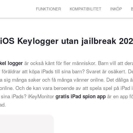
FUNKTIONER
KOMPATIBILITET
INKÖP
B
iOS Keylogger utan jailbreak 20
är också känt för fler människor. Barn vill att der
kel logger
 föräldrar att köpa iPads till sina barn? Svaret är osäkert. 
ära sig många saker och få många vänner online. Det dåliga ä
online. Och de kan vara beroende av att spela spel på iPad is
å sina iPads? iKeyMonitor
är en app fö
gratis iPad spion app
ad.