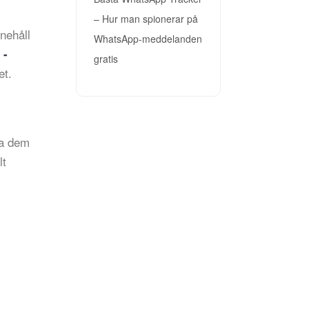
– Hur man spionerar på
nnehåll
WhatsApp-meddelanden
 -
gratis
et.
da dem
lt