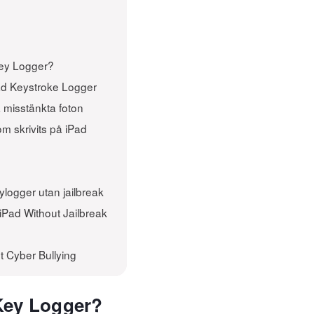
Key Logger?
Pad Keystroke Logger
 misstänkta foton
om skrivits på iPad
logger utan jailbreak
iPad Without Jailbreak
t Cyber Bullying
 Key Logger?